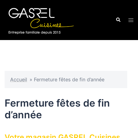
Aller
au
Recherche
contenu
Ouvr
le
men
Accueil
»
Fermeture fêtes de fin d’année
Fermeture fêtes de fin
d’année
Votre magasin GASREL Cuisines